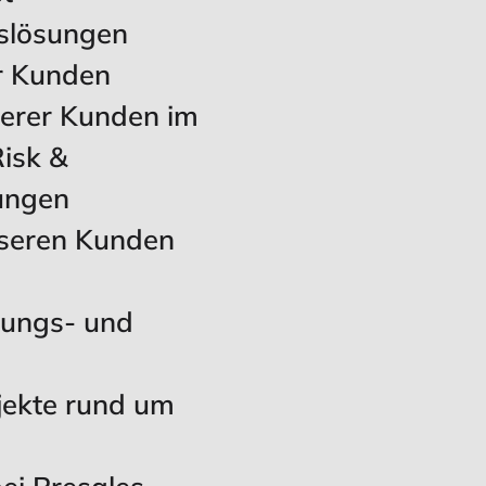
slösungen
r Kunden
erer Kunden im
isk &
ungen
nseren Kunden
gungs- und
jekte rund um
ei Presales-