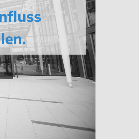
nfluss
len.