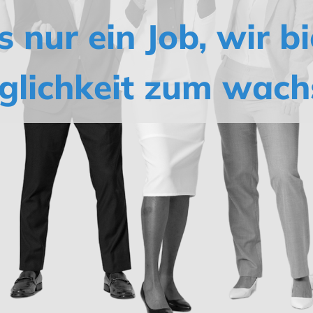
s nur ein Job, wir bi
glichkeit zum wach